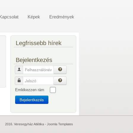
Kapcsolat
Képek
Eredmények
Legfrissebb hírek
Bejelentkezés
Felhasználónév
Jelszó
Emlékezzen rám
Bejelentkezés
2016. Veresegyház Atlétika -
Joomla Templates